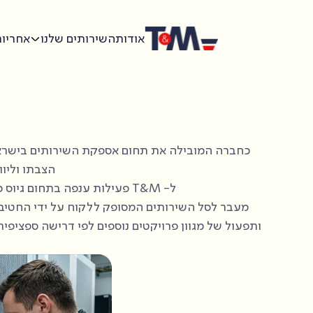
אודות
השירותים שלנו
אחריות
הצבתו וליוו
ל- T&M פעילות ענפה בתחום גיוס כח האדם במקצועות ה- IT וניסיון רב באיתור, התאמה וליווי של המגוייסים אצל הלקוחות.
ותפעול של מגוון פרויקטים נוספים לפי דרישה ספציפית.