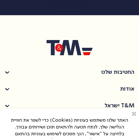
החטיבות שלנו
אודות
T&M ישראל
החרושת 30, אור יהודה
info@tmprotection.co.il