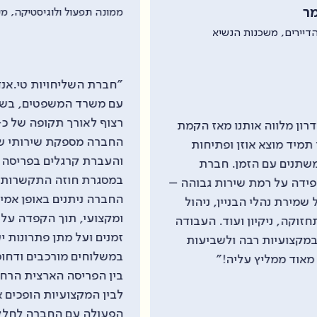
קב"
ממונה תפעול ולוגיסטיקה, משרד המשפטים
"הנ
"חברת השליחויות טי.אנד.אם, עובדת
"טי
עם משרד המשפטים, בשיתוף פעולה
שיר
רצוף לאורך תקופה של כ-20 שנים.
החברה מספקת שירותי שליחויות
החב
והעברת קרגלים בפריסה ארצית רחבה
התנ
במסגרת חוזה התקשרות. שירותי
 –
דרי
החברה ניתנים באופן אמין, מהיר
שית
ומקצועי, תוך הקפדה על עמידה בלוחות
ה
אמי
זמנים ועל מתן פתרונות יעילים גם
היו
במשלוחים מורכבים ודחופים… השילוב
זמן
בין הפריסה הארצית הרחבה של החברה
המס
לבין המקצועיות הופכים את שיתוף
לאו
הפעולה עם החברה לחלק בלתי נפרד