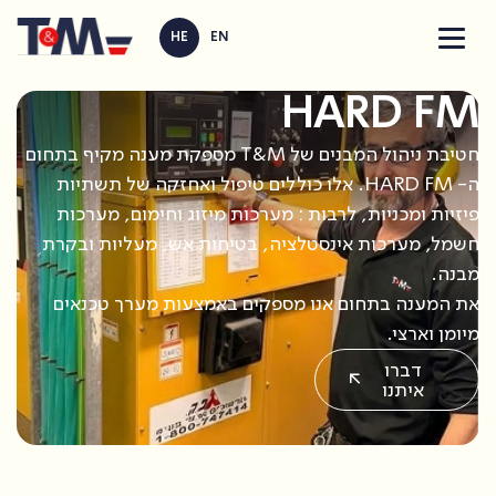
HE
EN
HARD FM
חטיבת ניהול המבנים של T&M מספקת מענה מקיף בתחום
ה- HARD FM. אלו כוללים טיפול ואחזקה של תשתיות
פיזיות ומכניות, לרבות : מערכות מיזוג וחימום, מערכות
חשמל, מערכות אינסטלציה, בטיחות אש, מעליות ובקרת
מבנה.
את המענה בתחום אנו מספקים באמצעות מערך טכנאים
מיומן וארצי.
דברו
איתנו