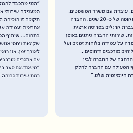
"הנני מתכבד להמליץ על חברת "טי.אנד.אם סער ביטחו
המע
תקופה זו הוכיחה החברה יכולת מקצועית גבוהה, התנ
אחראית ועמידה עקבית בכל דרישות הביטחון הנהוגות
בתחום… שיתוף הפעולה עם החברה מבוסס על אמינות
שקיפות ויחסי אנוש מצוינים, היוצרים תהליך עבודה חל
לאורך זמן. אנו רואים בחברה שותף מקצועי המסוגל ל
עם אתגרים מורכבים. לאור זאת, אני ממליץ בחום על 
"טי.אנד.אם סער ביטחון" כספק אבטחה איכותי, אמין ו
רמת שירות גבוהה לכל גוף המבקש שירות מקיף ומקצוע