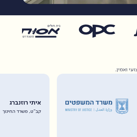
עי ואמין.
איתי רוזנברג
קב"ט, משרד החינוך