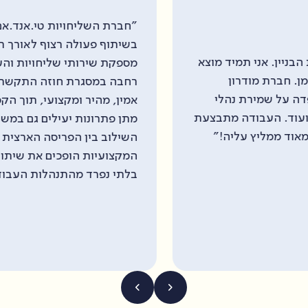
"חברת השליחויות טי.אנד.אם, עובדת עם משרד המשפטים,
בשיתוף פעולה רצוף לאורך תקופה של כ-20 שנים. החברה
מספקת שירותי שליחויות והעברת קרגלים בפריסה ארצית
רחבה במסגרת חוזה התקשרות. שירותי החברה ניתנים באופן
אמין, מהיר ומקצועי, תוך הקפדה על עמידה בלוחות זמנים ועל
מתן פתרונות יעילים גם במשלוחים מורכבים ודחופים…
השילוב בין הפריסה הארצית הרחבה של החברה לבין
המקצועיות הופכים את שיתוף הפעולה עם החברה לחלק
בלתי נפרד מהתנהלות העבודה היומיומית שלנו."