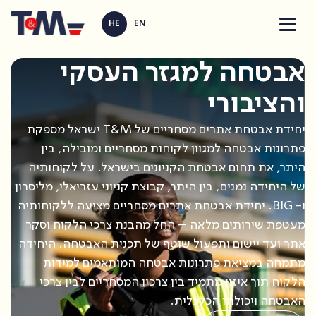
HE
EN
אבטחה למגזר העסקי
והציבורי
יחידת אבטחת אתרים מסחריים של T&M ישראל מספקת
פתרונות אבטחה למגוון לקוחות מסחריים ומובילה, בין
היתר, את תחום אבטחת הקניונים בישראל. על לקוחותיה
של היחידה נמנים, בין היתר, קבוצת קניוני עזריאלי, מליסרון
ו- BIG. יחידת אבטחת אתרים מסחריים מציעה ללקוחותיה
מעטפת שירותים מלאה – החל מהבנת צרכי הלקוח וסקר
אתר ועד יישום ותפעול שוטף של תכנית האבטחה. היחידה
מתמחה במציאת פתרונות אבטחה המותאמים למידות
הלקוח תוך איזון מתמיד בין צרכיו המסחריים לבין צרכי
האבטחה ויכולתו הכלכלית.