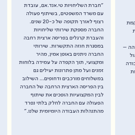
"הנ
"חברת השליחויות טי.אנד.אם, עובדת
"טי
עם משרד המשפטים, בשיתוף פעולה
שיר
רצוף לאורך תקופה של כ-20 שנים.
החברה מספקת שירותי שליחויות
החב
והעברת קרגלים בפריסה ארצית רחבה
התנ
במסגרת חוזה התקשרות. שירותי
 –
דרי
החברה ניתנים באופן אמין, מהיר
שית
ומקצועי, תוך הקפדה על עמידה בלוחות
ה
אמי
זמנים ועל מתן פתרונות יעילים גם
היו
במשלוחים מורכבים ודחופים… השילוב
זמן
בין הפריסה הארצית הרחבה של החברה
המס
לבין המקצועיות הופכים את שיתוף
לאו
הפעולה עם החברה לחלק בלתי נפרד
"טי
מהתנהלות העבודה היומיומית שלנו."
איכ
לכל